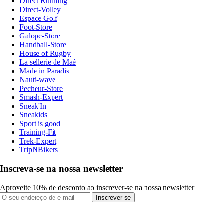
Direct Running
Direct-Volley
Espace Golf
Foot-Store
Galope-Store
Handball-Store
House of Rugby
La sellerie de Maé
Made in Paradis
Nauti-wave
Pecheur-Store
Smash-Expert
Sneak'In
Sneakids
Sport is good
Training-Fit
Trek-Expert
TripNBikers
Inscreva-se na nossa newsletter
Aproveite 10% de desconto ao inscrever-se na nossa newsletter
Inscrever-se