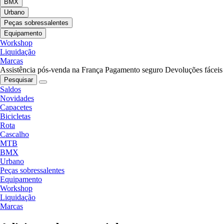
BMX
Urbano
Peças sobressalentes
Equipamento
Workshop
Liquidação
Marcas
Assistência pós-venda na França
Pagamento seguro
Devoluções fáceis
Pesquisar
Saldos
Novidades
Capacetes
Bicicletas
Rota
Cascalho
MTB
BMX
Urbano
Peças sobressalentes
Equipamento
Workshop
Liquidação
Marcas