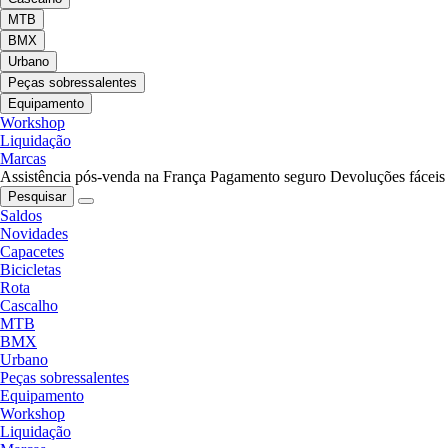
MTB
BMX
Urbano
Peças sobressalentes
Equipamento
Workshop
Liquidação
Marcas
Assistência pós-venda na França
Pagamento seguro
Devoluções fáceis
Pesquisar
Saldos
Novidades
Capacetes
Bicicletas
Rota
Cascalho
MTB
BMX
Urbano
Peças sobressalentes
Equipamento
Workshop
Liquidação