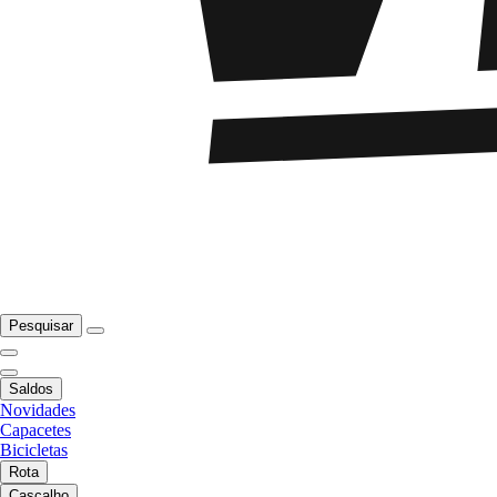
Pesquisar
Saldos
Novidades
Capacetes
Bicicletas
Rota
Cascalho