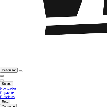
Pesquisar
Saldos
Novidades
Capacetes
Bicicletas
Rota
Cascalho