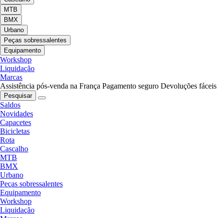
MTB
BMX
Urbano
Peças sobressalentes
Equipamento
Workshop
Liquidação
Marcas
Assistência pós-venda na França
Pagamento seguro
Devoluções fáceis
Pesquisar
Saldos
Novidades
Capacetes
Bicicletas
Rota
Cascalho
MTB
BMX
Urbano
Peças sobressalentes
Equipamento
Workshop
Liquidação