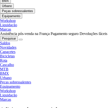
BMX
Urbano
Peças sobressalentes
Equipamento
Workshop
Liquidação
Marcas
Assistência pós-venda na França
Pagamento seguro
Devoluções fáceis
Pesquisar
Saldos
Novidades
Capacetes
Bicicletas
Rota
Cascalho
MTB
BMX
Urbano
Peças sobressalentes
Equipamento
Workshop
Liquidação
Marcas