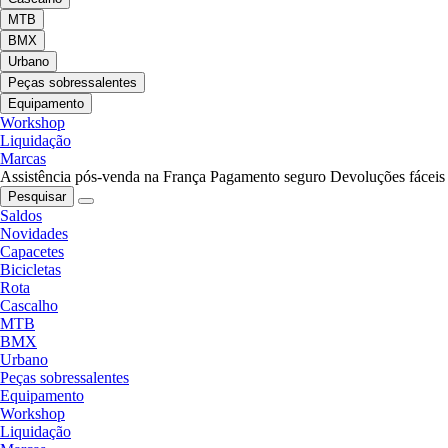
MTB
BMX
Urbano
Peças sobressalentes
Equipamento
Workshop
Liquidação
Marcas
Assistência pós-venda na França
Pagamento seguro
Devoluções fáceis
Pesquisar
Saldos
Novidades
Capacetes
Bicicletas
Rota
Cascalho
MTB
BMX
Urbano
Peças sobressalentes
Equipamento
Workshop
Liquidação