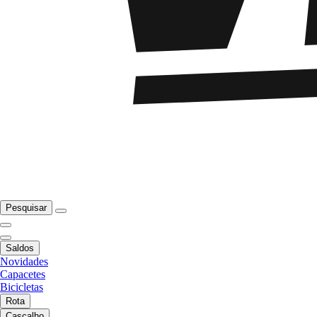
Pesquisar
Saldos
Novidades
Capacetes
Bicicletas
Rota
Cascalho