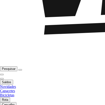
Pesquisar
Saldos
Novidades
Capacetes
Bicicletas
Rota
Cascalho