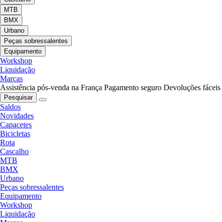
MTB
BMX
Urbano
Peças sobressalentes
Equipamento
Workshop
Liquidação
Marcas
Assistência pós-venda na França
Pagamento seguro
Devoluções fáceis
Pesquisar
Saldos
Novidades
Capacetes
Bicicletas
Rota
Cascalho
MTB
BMX
Urbano
Peças sobressalentes
Equipamento
Workshop
Liquidação