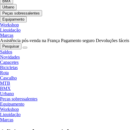
BMX
Urbano
Peças sobressalentes
Equipamento
Workshop
Liquidação
Marcas
Assistência pós-venda na França
Pagamento seguro
Devoluções fáceis
Pesquisar
Saldos
Novidades
Capacetes
Bicicletas
Rota
Cascalho
MTB
BMX
Urbano
Peças sobressalentes
Equipamento
Workshop
Liquidação
Marcas