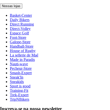
Nossas lojas
Basket-Center
Daily Bikers
Direct Running
Direct-Volley
Espace Golf
Foot-Store
Galope-Store
Handball-Store
House of Rugby
La sellerie de Maé
Made in Paradis
Nauti-wave
Pecheur-Store
Smash-Expert
Sneak'In
Sneakids
Sport is good
Training-Fit
Trek-Expert
TripNBikers
Inscreva-se na nossa newsletter