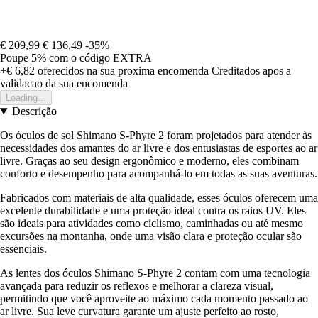
€ 209,99
€ 136,49
-35%
Poupe 5%
com o código
EXTRA
+€ 6,82
oferecidos na sua proxima encomenda
Creditados apos a
validacao da sua encomenda
Loading...
Descrição
Os óculos de sol Shimano S-Phyre 2 foram projetados para atender às
necessidades dos amantes do ar livre e dos entusiastas de esportes ao ar
livre. Graças ao seu design ergonômico e moderno, eles combinam
conforto e desempenho para acompanhá-lo em todas as suas aventuras.
Fabricados com materiais de alta qualidade, esses óculos oferecem uma
excelente durabilidade e uma proteção ideal contra os raios UV. Eles
são ideais para atividades como ciclismo, caminhadas ou até mesmo
excursões na montanha, onde uma visão clara e proteção ocular são
essenciais.
As lentes dos óculos Shimano S-Phyre 2 contam com uma tecnologia
avançada para reduzir os reflexos e melhorar a clareza visual,
permitindo que você aproveite ao máximo cada momento passado ao
ar livre. Sua leve curvatura garante um ajuste perfeito ao rosto,