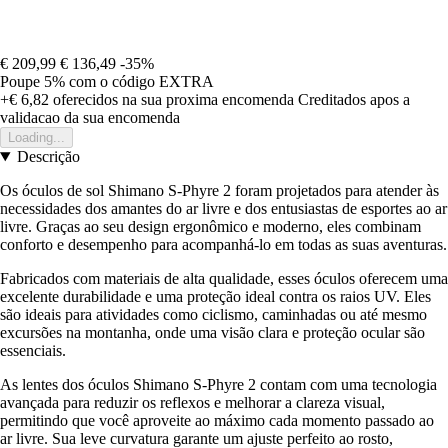
€ 209,99
€ 136,49
-35%
Poupe 5%
com o código
EXTRA
+€ 6,82
oferecidos na sua proxima encomenda
Creditados apos a
validacao da sua encomenda
Loading...
Descrição
Os óculos de sol Shimano S-Phyre 2 foram projetados para atender às
necessidades dos amantes do ar livre e dos entusiastas de esportes ao ar
livre. Graças ao seu design ergonômico e moderno, eles combinam
conforto e desempenho para acompanhá-lo em todas as suas aventuras.
Fabricados com materiais de alta qualidade, esses óculos oferecem uma
excelente durabilidade e uma proteção ideal contra os raios UV. Eles
são ideais para atividades como ciclismo, caminhadas ou até mesmo
excursões na montanha, onde uma visão clara e proteção ocular são
essenciais.
As lentes dos óculos Shimano S-Phyre 2 contam com uma tecnologia
avançada para reduzir os reflexos e melhorar a clareza visual,
permitindo que você aproveite ao máximo cada momento passado ao
ar livre. Sua leve curvatura garante um ajuste perfeito ao rosto,