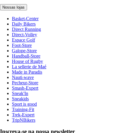
Nossas lojas
Basket-Center
Daily Bikers
Direct Running
Direct-Volley
Espace Golf
Foot-Store
Galope-Store
Handball-Store
House of Rugby
La sellerie de Maé
Made in Paradis
Nauti-wave
Pecheur-Store
Smash-Expert
Sneak'In
Sneakids
Sport is good
Training-Fit
Trek-Expert
TripNBikers
Inscreva-se na nossa newsletter