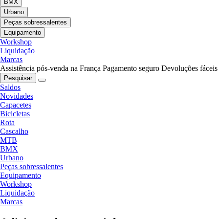
BMX
Urbano
Peças sobressalentes
Equipamento
Workshop
Liquidação
Marcas
Assistência pós-venda na França
Pagamento seguro
Devoluções fáceis
Pesquisar
Saldos
Novidades
Capacetes
Bicicletas
Rota
Cascalho
MTB
BMX
Urbano
Peças sobressalentes
Equipamento
Workshop
Liquidação
Marcas