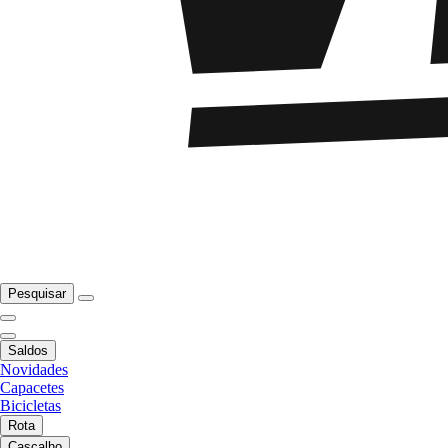
Pesquisar
Saldos
Novidades
Capacetes
Bicicletas
Rota
Cascalho