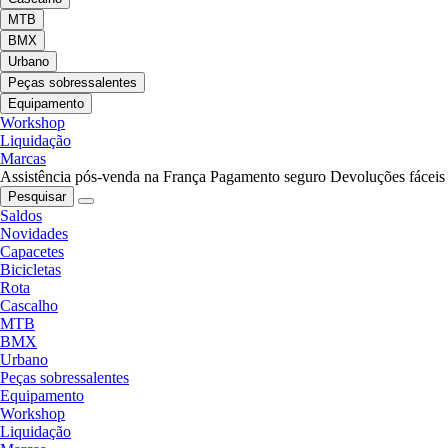
MTB
BMX
Urbano
Peças sobressalentes
Equipamento
Workshop
Liquidação
Marcas
Assistência pós-venda na França
Pagamento seguro
Devoluções fáceis
Pesquisar
Saldos
Novidades
Capacetes
Bicicletas
Rota
Cascalho
MTB
BMX
Urbano
Peças sobressalentes
Equipamento
Workshop
Liquidação