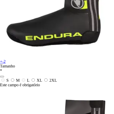
+-2
Tamanho
*
S
M
L
XL
2XL
Este campo é obrigatório