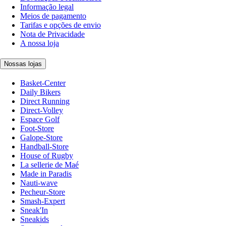
Informação legal
Meios de pagamento
Tarifas e opções de envio
Nota de Privacidade
A nossa loja
Nossas lojas
Basket-Center
Daily Bikers
Direct Running
Direct-Volley
Espace Golf
Foot-Store
Galope-Store
Handball-Store
House of Rugby
La sellerie de Maé
Made in Paradis
Nauti-wave
Pecheur-Store
Smash-Expert
Sneak'In
Sneakids