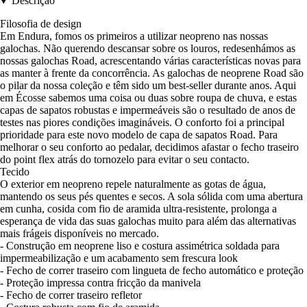
Descrição
Filosofia de design
Em Endura, fomos os primeiros a utilizar neopreno nas nossas
galochas. Não querendo descansar sobre os louros, redesenhámos as
nossas galochas Road, acrescentando várias características novas para
as manter à frente da concorrência. As galochas de neoprene Road são
o pilar da nossa coleção e têm sido um best-seller durante anos. Aqui
em Écosse sabemos uma coisa ou duas sobre roupa de chuva, e estas
capas de sapatos robustas e impermeáveis são o resultado de anos de
testes nas piores condições imagináveis. O conforto foi a principal
prioridade para este novo modelo de capa de sapatos Road. Para
melhorar o seu conforto ao pedalar, decidimos afastar o fecho traseiro
do point flex atrás do tornozelo para evitar o seu contacto.
Tecido
O exterior em neopreno repele naturalmente as gotas de água,
mantendo os seus pés quentes e secos. A sola sólida com uma abertura
em cunha, cosida com fio de aramida ultra-resistente, prolonga a
esperança de vida das suas galochas muito para além das alternativas
mais frágeis disponíveis no mercado.
- Construção em neoprene liso e costura assimétrica soldada para
impermeabilização e um acabamento sem frescura look
- Fecho de correr traseiro com lingueta de fecho automático e proteção
- Proteção impressa contra fricção da manivela
- Fecho de correr traseiro refletor