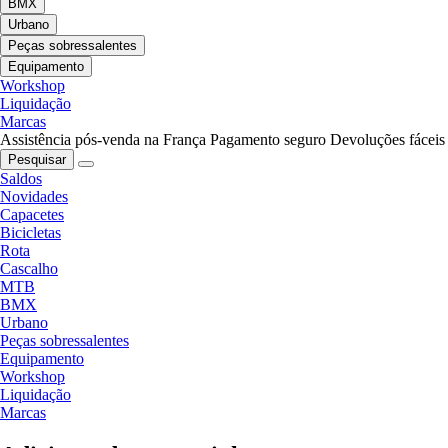
BMX
Urbano
Peças sobressalentes
Equipamento
Workshop
Liquidação
Marcas
Assistência pós-venda na França
Pagamento seguro
Devoluções fáceis
Pesquisar
Saldos
Novidades
Capacetes
Bicicletas
Rota
Cascalho
MTB
BMX
Urbano
Peças sobressalentes
Equipamento
Workshop
Liquidação
Marcas