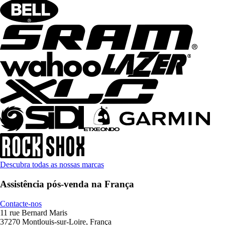
Descubra todas as nossas marcas
Assistência pós-venda na França
Contacte-nos
11 rue Bernard Maris
37270 Montlouis-sur-Loire, França