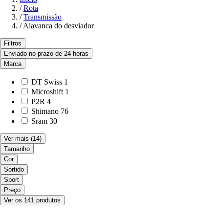
/
Rota
/
Transmissão
/
Alavanca do desviador
Filtros
Enviado no prazo de 24 horas
Marca
DT Swiss
1
Microshift
1
P2R
4
Shimano
76
Sram
30
Ver mais
(14)
Tamanho
Cor
Sortido
Sport
Preço
Ver os 141 produtos