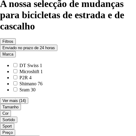
A nossa selecção de mudanças
para bicicletas de estrada e de
cascalho
Filtros
Enviado no prazo de 24 horas
Marca
DT Swiss
1
Microshift
1
P2R
4
Shimano
76
Sram
30
Ver mais
(14)
Tamanho
Cor
Sortido
Sport
Preço