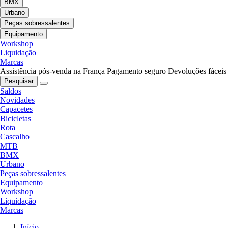
BMX
Urbano
Peças sobressalentes
Equipamento
Workshop
Liquidação
Marcas
Assistência pós-venda na França
Pagamento seguro
Devoluções fáceis
Pesquisar
Saldos
Novidades
Capacetes
Bicicletas
Rota
Cascalho
MTB
BMX
Urbano
Peças sobressalentes
Equipamento
Workshop
Liquidação
Marcas
Início