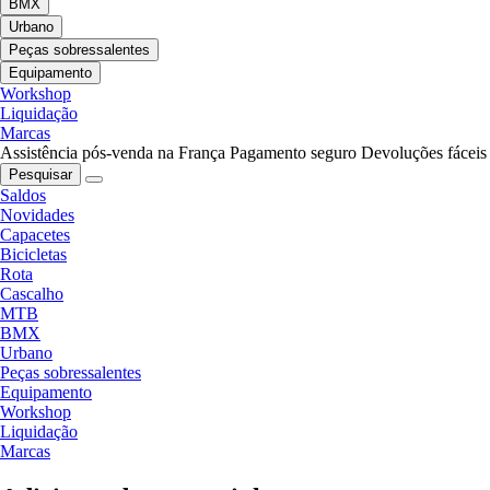
BMX
Urbano
Peças sobressalentes
Equipamento
Workshop
Liquidação
Marcas
Assistência pós-venda na França
Pagamento seguro
Devoluções fáceis
Pesquisar
Saldos
Novidades
Capacetes
Bicicletas
Rota
Cascalho
MTB
BMX
Urbano
Peças sobressalentes
Equipamento
Workshop
Liquidação
Marcas