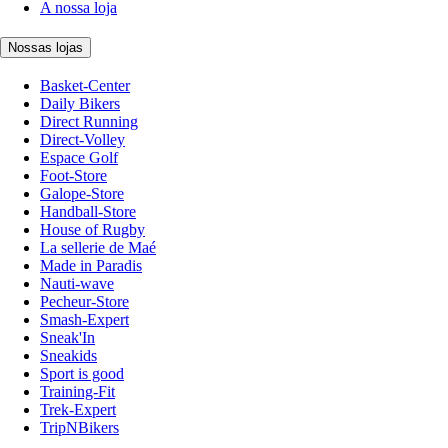
A nossa loja
Nossas lojas
Basket-Center
Daily Bikers
Direct Running
Direct-Volley
Espace Golf
Foot-Store
Galope-Store
Handball-Store
House of Rugby
La sellerie de Maé
Made in Paradis
Nauti-wave
Pecheur-Store
Smash-Expert
Sneak'In
Sneakids
Sport is good
Training-Fit
Trek-Expert
TripNBikers