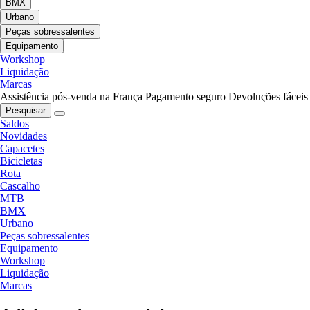
BMX
Urbano
Peças sobressalentes
Equipamento
Workshop
Liquidação
Marcas
Assistência pós-venda na França
Pagamento seguro
Devoluções fáceis
Pesquisar
Saldos
Novidades
Capacetes
Bicicletas
Rota
Cascalho
MTB
BMX
Urbano
Peças sobressalentes
Equipamento
Workshop
Liquidação
Marcas