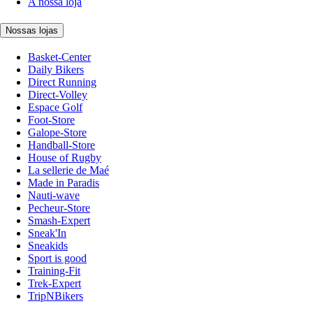
A nossa loja
Nossas lojas
Basket-Center
Daily Bikers
Direct Running
Direct-Volley
Espace Golf
Foot-Store
Galope-Store
Handball-Store
House of Rugby
La sellerie de Maé
Made in Paradis
Nauti-wave
Pecheur-Store
Smash-Expert
Sneak'In
Sneakids
Sport is good
Training-Fit
Trek-Expert
TripNBikers