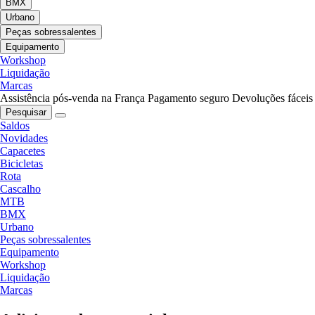
BMX
Urbano
Peças sobressalentes
Equipamento
Workshop
Liquidação
Marcas
Assistência pós-venda na França
Pagamento seguro
Devoluções fáceis
Pesquisar
Saldos
Novidades
Capacetes
Bicicletas
Rota
Cascalho
MTB
BMX
Urbano
Peças sobressalentes
Equipamento
Workshop
Liquidação
Marcas