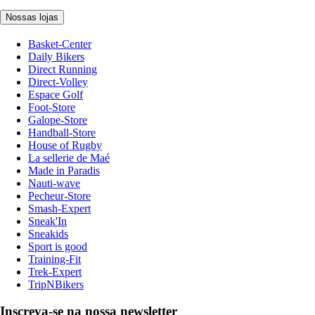
Nossas lojas
Basket-Center
Daily Bikers
Direct Running
Direct-Volley
Espace Golf
Foot-Store
Galope-Store
Handball-Store
House of Rugby
La sellerie de Maé
Made in Paradis
Nauti-wave
Pecheur-Store
Smash-Expert
Sneak'In
Sneakids
Sport is good
Training-Fit
Trek-Expert
TripNBikers
Inscreva-se na nossa newsletter