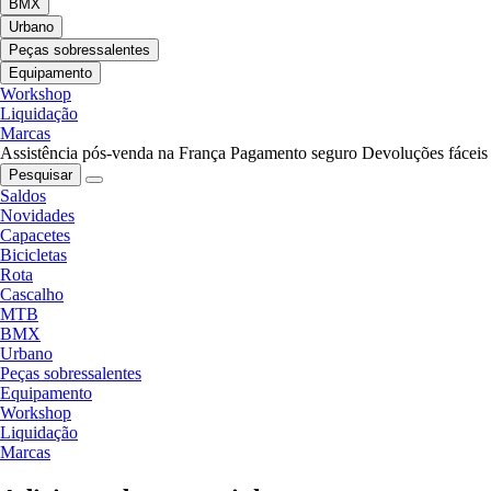
BMX
Urbano
Peças sobressalentes
Equipamento
Workshop
Liquidação
Marcas
Assistência pós-venda na França
Pagamento seguro
Devoluções fáceis
Pesquisar
Saldos
Novidades
Capacetes
Bicicletas
Rota
Cascalho
MTB
BMX
Urbano
Peças sobressalentes
Equipamento
Workshop
Liquidação
Marcas