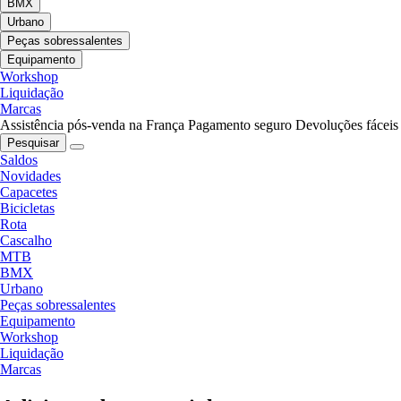
BMX
Urbano
Peças sobressalentes
Equipamento
Workshop
Liquidação
Marcas
Assistência pós-venda na França
Pagamento seguro
Devoluções fáceis
Pesquisar
Saldos
Novidades
Capacetes
Bicicletas
Rota
Cascalho
MTB
BMX
Urbano
Peças sobressalentes
Equipamento
Workshop
Liquidação
Marcas