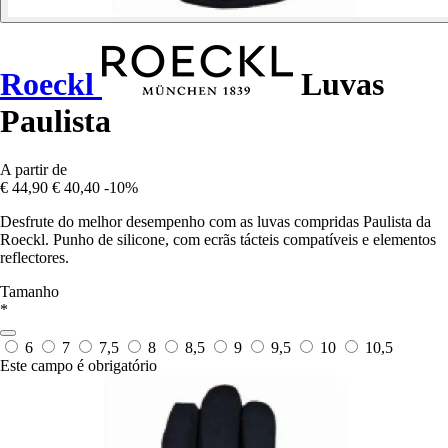
Roeckl
Luvas
Paulista
A partir de
€ 44,90
€ 40,40
-10%
Desfrute do melhor desempenho com as luvas compridas Paulista da
Roeckl. Punho de silicone, com ecrãs tácteis compatíveis e elementos
reflectores.
Tamanho
*
6
7
7,5
8
8,5
9
9,5
10
10,5
Este campo é obrigatório