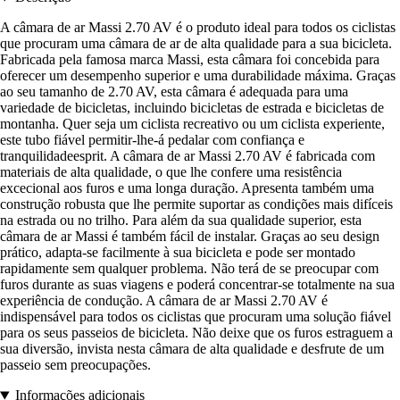
A câmara de ar Massi 2.70 AV é o produto ideal para todos os ciclistas
que procuram uma câmara de ar de alta qualidade para a sua bicicleta.
Fabricada pela famosa marca Massi, esta câmara foi concebida para
oferecer um desempenho superior e uma durabilidade máxima. Graças
ao seu tamanho de 2.70 AV, esta câmara é adequada para uma
variedade de bicicletas, incluindo bicicletas de estrada e bicicletas de
montanha. Quer seja um ciclista recreativo ou um ciclista experiente,
este tubo fiável permitir-lhe-á pedalar com confiança e
tranquilidadeesprit. A câmara de ar Massi 2.70 AV é fabricada com
materiais de alta qualidade, o que lhe confere uma resistência
excecional aos furos e uma longa duração. Apresenta também uma
construção robusta que lhe permite suportar as condições mais difíceis
na estrada ou no trilho. Para além da sua qualidade superior, esta
câmara de ar Massi é também fácil de instalar. Graças ao seu design
prático, adapta-se facilmente à sua bicicleta e pode ser montado
rapidamente sem qualquer problema. Não terá de se preocupar com
furos durante as suas viagens e poderá concentrar-se totalmente na sua
experiência de condução. A câmara de ar Massi 2.70 AV é
indispensável para todos os ciclistas que procuram uma solução fiável
para os seus passeios de bicicleta. Não deixe que os furos estraguem a
sua diversão, invista nesta câmara de alta qualidade e desfrute de um
passeio sem preocupações.
Informações adicionais