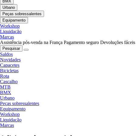
BMX
Urbano
Peças sobressalentes
Equipamento
Workshop
Liquidação
Marcas
Assistência pós-venda na França
Pagamento seguro
Devoluções fáceis
Pesquisar
Saldos
Novidades
Capacetes
Bicicletas
Rota
Cascalho
MTB
BMX
Urbano
Peças sobressalentes
Equipamento
Workshop
Liquidação
Marcas