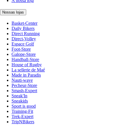
A nossa loja
Nossas lojas
Basket-Center
Daily Bikers
Direct Running
Direct-Volley
Espace Golf
Foot-Store
Galope-Store
Handball-Store
House of Rugby
La sellerie de Maé
Made in Paradis
Nauti-wave
Pecheur-Store
Smash-Expert
Sneak'In
Sneakids
Sport is good
Training-Fit
Trek-Expert
TripNBikers