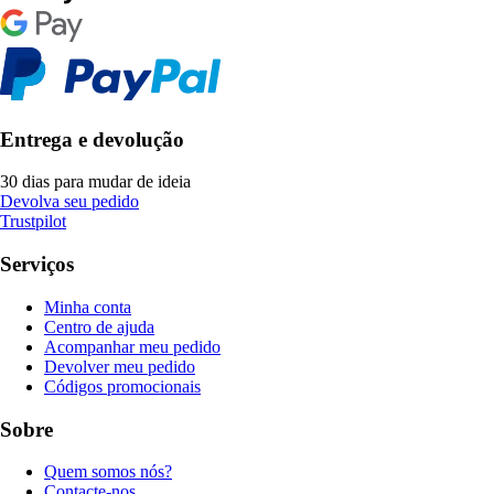
Entrega e devolução
30 dias para mudar de ideia
Devolva seu pedido
Trustpilot
Serviços
Minha conta
Centro de ajuda
Acompanhar meu pedido
Devolver meu pedido
Códigos promocionais
Sobre
Quem somos nós?
Contacte-nos