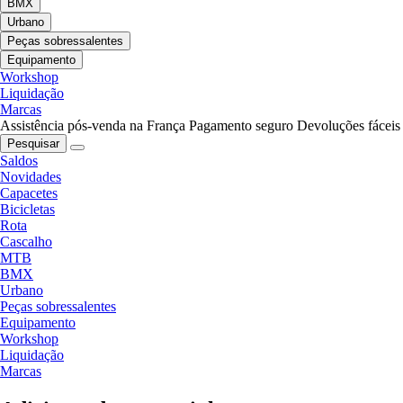
BMX
Urbano
Peças sobressalentes
Equipamento
Workshop
Liquidação
Marcas
Assistência pós-venda na França
Pagamento seguro
Devoluções fáceis
Pesquisar
Saldos
Novidades
Capacetes
Bicicletas
Rota
Cascalho
MTB
BMX
Urbano
Peças sobressalentes
Equipamento
Workshop
Liquidação
Marcas