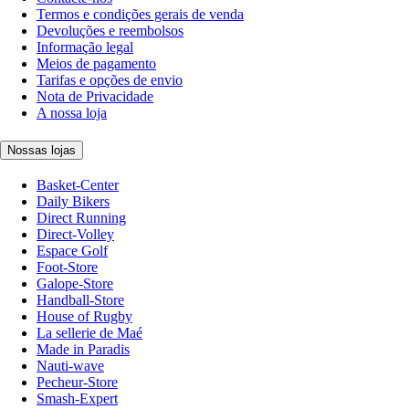
Termos e condições gerais de venda
Devoluções e reembolsos
Informação legal
Meios de pagamento
Tarifas e opções de envio
Nota de Privacidade
A nossa loja
Nossas lojas
Basket-Center
Daily Bikers
Direct Running
Direct-Volley
Espace Golf
Foot-Store
Galope-Store
Handball-Store
House of Rugby
La sellerie de Maé
Made in Paradis
Nauti-wave
Pecheur-Store
Smash-Expert