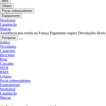
BMX
Urbano
Peças sobressalentes
Equipamento
Workshop
Liquidação
Marcas
Assistência pós-venda na França
Pagamento seguro
Devoluções fáceis
Pesquisar
Saldos
Novidades
Capacetes
Bicicletas
Rota
Cascalho
MTB
BMX
Urbano
Peças sobressalentes
Equipamento
Workshop
Liquidação
Marcas