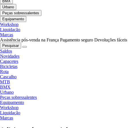
BMX
Urbano
Peças sobressalentes
Equipamento
Workshop
Liquidação
Marcas
Assistência pós-venda na França
Pagamento seguro
Devoluções fáceis
Pesquisar
Saldos
Novidades
Capacetes
Bicicletas
Rota
Cascalho
MTB
BMX
Urbano
Peças sobressalentes
Equipamento
Workshop
Liquidação
Marcas