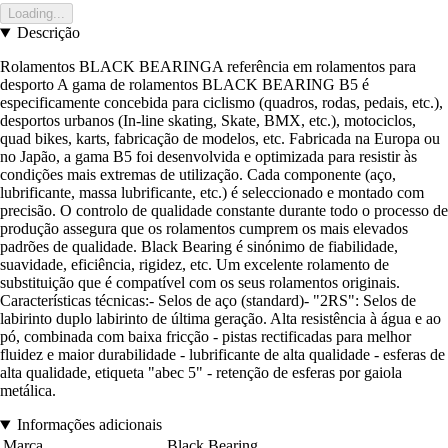
Loading...
Descrição
Rolamentos BLACK BEARINGA referência em rolamentos para
desporto A gama de rolamentos BLACK BEARING B5 é
especificamente concebida para ciclismo (quadros, rodas, pedais, etc.),
desportos urbanos (In-line skating, Skate, BMX, etc.), motociclos,
quad bikes, karts, fabricação de modelos, etc. Fabricada na Europa ou
no Japão, a gama B5 foi desenvolvida e optimizada para resistir às
condições mais extremas de utilização. Cada componente (aço,
lubrificante, massa lubrificante, etc.) é seleccionado e montado com
precisão. O controlo de qualidade constante durante todo o processo de
produção assegura que os rolamentos cumprem os mais elevados
padrões de qualidade. Black Bearing é sinónimo de fiabilidade,
suavidade, eficiência, rigidez, etc. Um excelente rolamento de
substituição que é compatível com os seus rolamentos originais.
Características técnicas:- Selos de aço (standard)- "2RS": Selos de
labirinto duplo labirinto de última geração. Alta resistência à água e ao
pó, combinada com baixa fricção - pistas rectificadas para melhor
fluidez e maior durabilidade - lubrificante de alta qualidade - esferas de
alta qualidade, etiqueta "abec 5" - retenção de esferas por gaiola
metálica.
Informações adicionais
Marca
Black Bearing