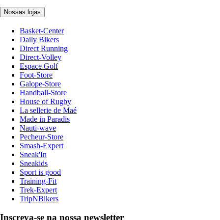
Nossas lojas
Basket-Center
Daily Bikers
Direct Running
Direct-Volley
Espace Golf
Foot-Store
Galope-Store
Handball-Store
House of Rugby
La sellerie de Maé
Made in Paradis
Nauti-wave
Pecheur-Store
Smash-Expert
Sneak'In
Sneakids
Sport is good
Training-Fit
Trek-Expert
TripNBikers
Inscreva-se na nossa newsletter