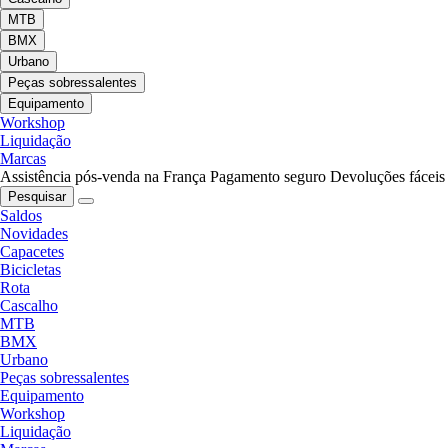
MTB
BMX
Urbano
Peças sobressalentes
Equipamento
Workshop
Liquidação
Marcas
Assistência pós-venda na França
Pagamento seguro
Devoluções fáceis
Pesquisar
Saldos
Novidades
Capacetes
Bicicletas
Rota
Cascalho
MTB
BMX
Urbano
Peças sobressalentes
Equipamento
Workshop
Liquidação