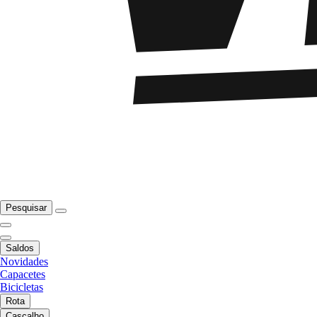
Pesquisar
Saldos
Novidades
Capacetes
Bicicletas
Rota
Cascalho