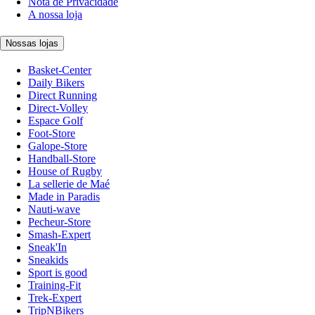
Nota de Privacidade
A nossa loja
Nossas lojas
Basket-Center
Daily Bikers
Direct Running
Direct-Volley
Espace Golf
Foot-Store
Galope-Store
Handball-Store
House of Rugby
La sellerie de Maé
Made in Paradis
Nauti-wave
Pecheur-Store
Smash-Expert
Sneak'In
Sneakids
Sport is good
Training-Fit
Trek-Expert
TripNBikers