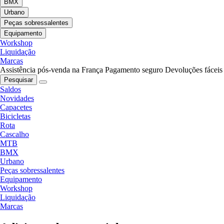
BMX
Urbano
Peças sobressalentes
Equipamento
Workshop
Liquidação
Marcas
Assistência pós-venda na França
Pagamento seguro
Devoluções fáceis
Pesquisar
Saldos
Novidades
Capacetes
Bicicletas
Rota
Cascalho
MTB
BMX
Urbano
Peças sobressalentes
Equipamento
Workshop
Liquidação
Marcas