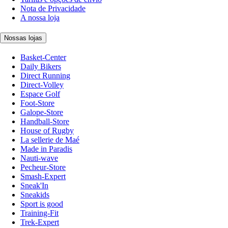
Nota de Privacidade
A nossa loja
Nossas lojas
Basket-Center
Daily Bikers
Direct Running
Direct-Volley
Espace Golf
Foot-Store
Galope-Store
Handball-Store
House of Rugby
La sellerie de Maé
Made in Paradis
Nauti-wave
Pecheur-Store
Smash-Expert
Sneak'In
Sneakids
Sport is good
Training-Fit
Trek-Expert