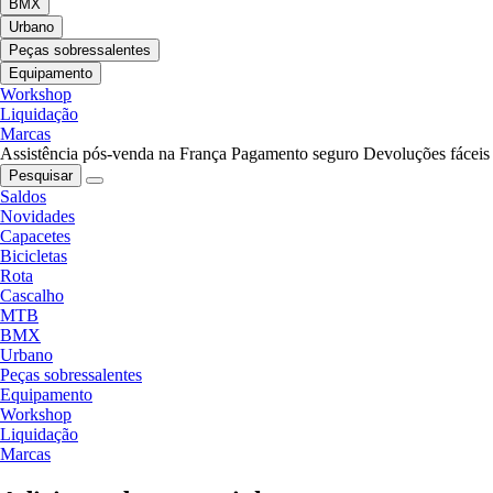
BMX
Urbano
Peças sobressalentes
Equipamento
Workshop
Liquidação
Marcas
Assistência pós-venda na França
Pagamento seguro
Devoluções fáceis
Pesquisar
Saldos
Novidades
Capacetes
Bicicletas
Rota
Cascalho
MTB
BMX
Urbano
Peças sobressalentes
Equipamento
Workshop
Liquidação
Marcas