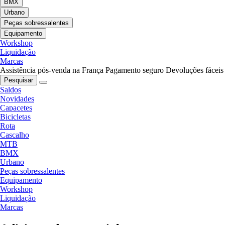
BMX
Urbano
Peças sobressalentes
Equipamento
Workshop
Liquidação
Marcas
Assistência pós-venda na França
Pagamento seguro
Devoluções fáceis
Pesquisar
Saldos
Novidades
Capacetes
Bicicletas
Rota
Cascalho
MTB
BMX
Urbano
Peças sobressalentes
Equipamento
Workshop
Liquidação
Marcas