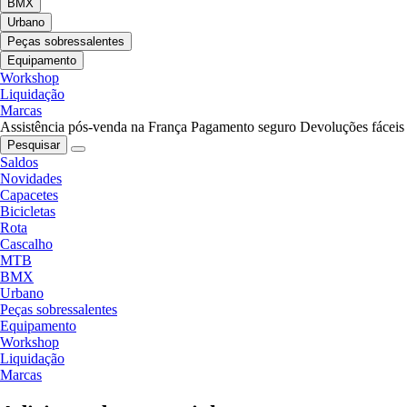
BMX
Urbano
Peças sobressalentes
Equipamento
Workshop
Liquidação
Marcas
Assistência pós-venda na França
Pagamento seguro
Devoluções fáceis
Pesquisar
Saldos
Novidades
Capacetes
Bicicletas
Rota
Cascalho
MTB
BMX
Urbano
Peças sobressalentes
Equipamento
Workshop
Liquidação
Marcas