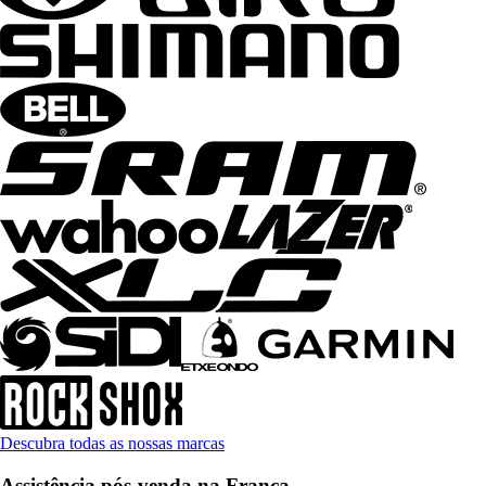
Descubra todas as nossas marcas
Assistência pós-venda na França