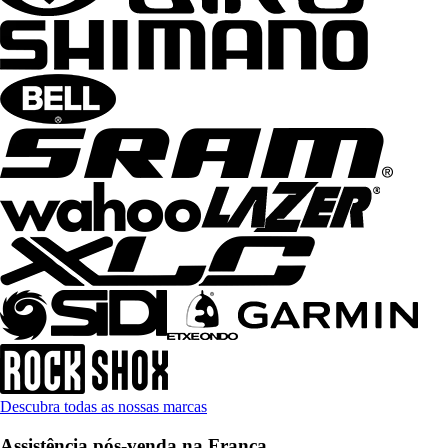
Descubra todas as nossas marcas
Assistência pós-venda na França