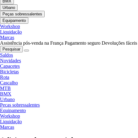
BMX
Urbano
Peças sobressalentes
Equipamento
Workshop
Liquidação
Marcas
Assistência pós-venda na França
Pagamento seguro
Devoluções fáceis
Pesquisar
Saldos
Novidades
Capacetes
Bicicletas
Rota
Cascalho
MTB
BMX
Urbano
Peças sobressalentes
Equipamento
Workshop
Liquidação
Marcas