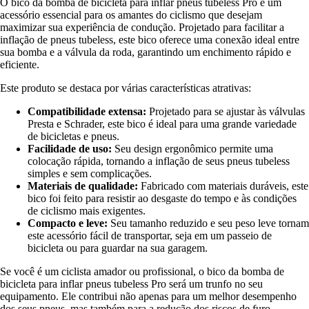
O bico da bomba de bicicleta para inflar pneus tubeless Pro é um
acessório essencial para os amantes do ciclismo que desejam
maximizar sua experiência de condução. Projetado para facilitar a
inflação de pneus tubeless, este bico oferece uma conexão ideal entre
sua bomba e a válvula da roda, garantindo um enchimento rápido e
eficiente.
Este produto se destaca por várias características atrativas:
Compatibilidade extensa:
Projetado para se ajustar às válvulas
Presta e Schrader, este bico é ideal para uma grande variedade
de bicicletas e pneus.
Facilidade de uso:
Seu design ergonômico permite uma
colocação rápida, tornando a inflação de seus pneus tubeless
simples e sem complicações.
Materiais de qualidade:
Fabricado com materiais duráveis, este
bico foi feito para resistir ao desgaste do tempo e às condições
de ciclismo mais exigentes.
Compacto e leve:
Seu tamanho reduzido e seu peso leve tornam
este acessório fácil de transportar, seja em um passeio de
bicicleta ou para guardar na sua garagem.
Se você é um ciclista amador ou profissional, o bico da bomba de
bicicleta para inflar pneus tubeless Pro será um trunfo no seu
equipamento. Ele contribui não apenas para um melhor desempenho
dos seus pneus, mas também para a redução dos riscos de furo,