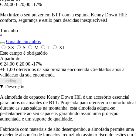
€ 24,00
€ 20,00
-17%
Maximize o seu prazer em BTT com a espuma Kenny Down Hill:
conforto, segurança e estilo para descidas inesquecíveis!
Tamanho
*
Guia de tamanhos
XS
S
M
L
XL
Este campo é obrigatório
A partir de
€ 24,00
€ 20,00
-17%
+€ 1,00
oferecidos na sua proxima encomenda
Creditados apos a
validacao da sua encomenda
Loading...
Descrição
A almofada de capacete Kenny Down Hill é um acessório essencial
para todos os amantes de BTT. Projetada para oferecer o conforto ideal
durante as suas saídas na montanha, esta almofada adapta-se
perfeitamente ao seu capacete, garantindo assim uma proteção
aumentada e um suporte de qualidade.
Fabricada com materiais de alto desempenho, a almofada permite uma
excelente absorção de impactos, reduzindo assim o risco de lesões em