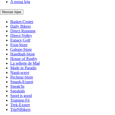
A nossa loja
Nossas lojas
Basket-Center
Daily Bikers
Direct Running
Direct-Volley
Espace Golf
Foot-Store
Galope-Store
Handball-Store
House of Rugby
La sellerie de Maé
Made in Paradis
Nauti-wave
Pecheur-Store
Smash-Expert
Sneak'In
Sneakids
Sport is good
Training-Fit
Trek-Expert
TripNBikers