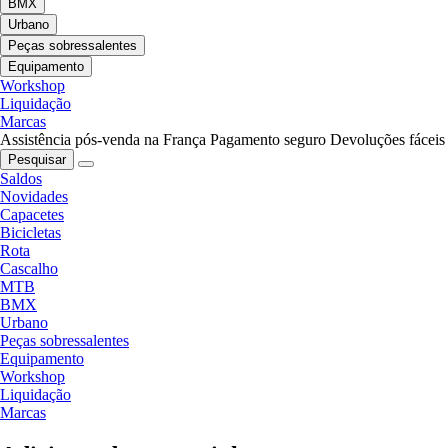
BMX
Urbano
Peças sobressalentes
Equipamento
Workshop
Liquidação
Marcas
Assistência pós-venda na França
Pagamento seguro
Devoluções fáceis
Pesquisar
Saldos
Novidades
Capacetes
Bicicletas
Rota
Cascalho
MTB
BMX
Urbano
Peças sobressalentes
Equipamento
Workshop
Liquidação
Marcas