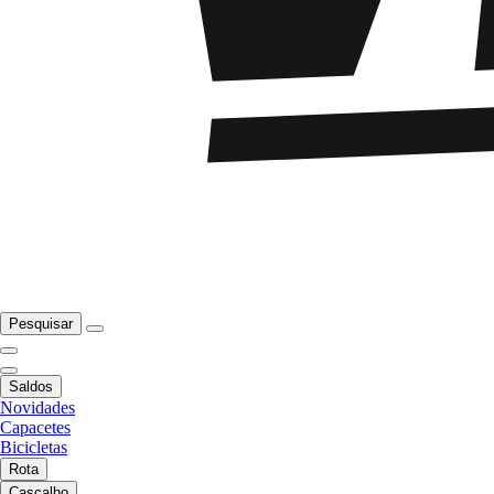
Pesquisar
Saldos
Novidades
Capacetes
Bicicletas
Rota
Cascalho