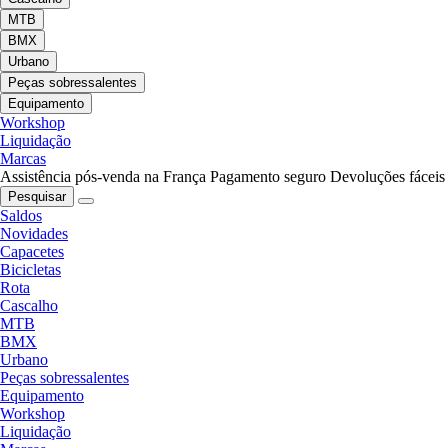
MTB
BMX
Urbano
Peças sobressalentes
Equipamento
Workshop
Liquidação
Marcas
Assistência pós-venda na França
Pagamento seguro
Devoluções fáceis
Pesquisar
Saldos
Novidades
Capacetes
Bicicletas
Rota
Cascalho
MTB
BMX
Urbano
Peças sobressalentes
Equipamento
Workshop
Liquidação