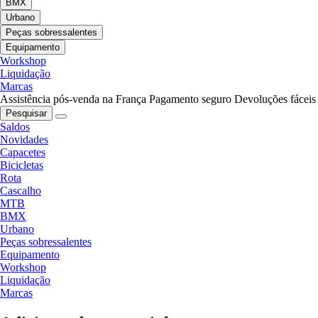
BMX
Urbano
Peças sobressalentes
Equipamento
Workshop
Liquidação
Marcas
Assistência pós-venda na França
Pagamento seguro
Devoluções fáceis
Pesquisar
Saldos
Novidades
Capacetes
Bicicletas
Rota
Cascalho
MTB
BMX
Urbano
Peças sobressalentes
Equipamento
Workshop
Liquidação
Marcas