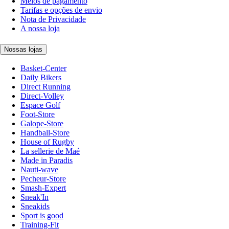
Meios de pagamento
Tarifas e opções de envio
Nota de Privacidade
A nossa loja
Nossas lojas
Basket-Center
Daily Bikers
Direct Running
Direct-Volley
Espace Golf
Foot-Store
Galope-Store
Handball-Store
House of Rugby
La sellerie de Maé
Made in Paradis
Nauti-wave
Pecheur-Store
Smash-Expert
Sneak'In
Sneakids
Sport is good
Training-Fit